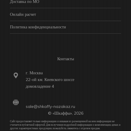
Доставка по МО
Онлайн расчет
Политика конфиденциальности
Контакты
г. Москва
22-ой км. Киевского шоссе
домовладение 4
sale@shkaffy-nazakaz.ru
© «Шкаффы», 2026
Сайт предоставляет только информацию и никакая из размещенной на нем информации не
считается публичной офертой. Для получения подробной информации о комплектации, ценах и
других характеристиках продукции, пожалуйста, свяжитесь с отделом продаж.