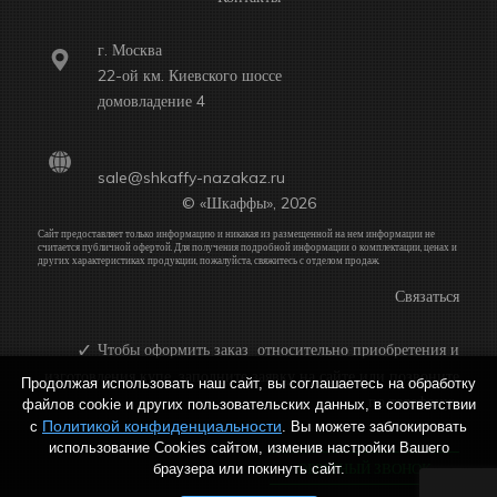
г. Москва
22-ой км. Киевского шоссе
домовладение 4
sale@shkaffy-nazakaz.ru
© «Шкаффы», 2026
Сайт предоставляет только информацию и никакая из размещенной на нем информации не
считается публичной офертой. Для получения подробной информации о комплектации, ценах и
других характеристиках продукции, пожалуйста, свяжитесь с отделом продаж.
Связаться
Чтобы оформить заказ относительно приобретения и
изготовления купе, заполните заявку на сайте или позвоните
Продолжая использовать наш сайт, вы соглашаетесь на обработку
по телефону:
файлов cookie и других пользовательских данных, в соответствии
Политикой конфиденциальности
с
. Вы можете заблокировать
использование Cookies сайтом, изменив настройки Вашего
ОБРАТНЫЙ ЗВОНОК
браузера или покинуть сайт.