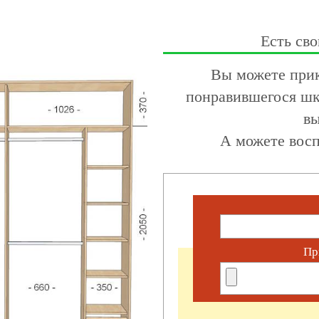
Есть сво
Вы можете прик
понравившегося шк
вы
А можете восп
Пр