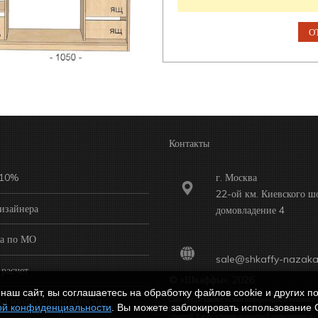
Контакты
 10%
г. Москва
22-ой км. Киевского ш
изайнера
домовладение 4
ка по МО
sale@shkaffy-nazaka
расчет
© «Шкаффы», 2026
наш сайт, вы соглашаетесь на обработку файлов cookie и других по
ка конфиденциальности
Сайт предоставляет только информацию и никакая из
ой конфиденциальности
. Вы можете заблокировать использование 
размещенной на нем информации не считается публ
офертой. Для получения подробной информации о