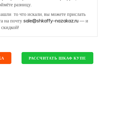
ймёте разницу.
нашли то что искали, вы можете прислать
та на почту
sale@shkaffy-nazakaz.ru
— и
 скидкой!
КА
РАССЧИТАТЬ ШКАФ КУПЕ