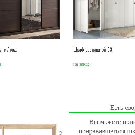
упе Лорд
Шкаф распашной 53
з
на заказ
Есть сво
Вы можете прик
понравившегося шк