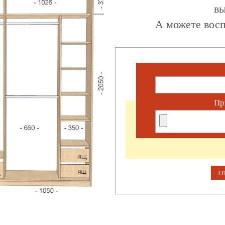
вы
А можете восп
Пр