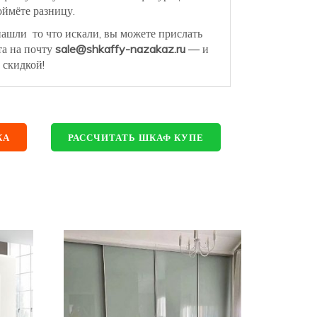
ймёте разницу.
нашли то что искали, вы можете прислать
та на почту
sale@shkaffy-nazakaz.ru
— и
 скидкой!
КА
РАССЧИТАТЬ ШКАФ КУПЕ