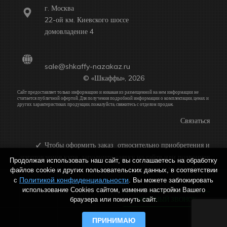
г. Москва
22-ой км. Киевского шоссе
домовладение 4
sale@shkaffy-nazakaz.ru
© «Шкаффы», 2026
Сайт предоставляет только информацию и никакая из размещенной на нем информации не
считается публичной офертой. Для получения подробной информации о комплектации, ценах и
других характеристиках продукции, пожалуйста, свяжитесь с отделом продаж.
Связаться
Чтобы оформить заказ относительно приобретения и
изготовления купе, заполните заявку на сайте или позвоните
Продолжая использовать наш сайт, вы соглашаетесь на обработку
по телефону:
файлов cookie и других пользовательских данных, в соответствии
Политикой конфиденциальности
с
. Вы можете заблокировать
использование Cookies сайтом, изменив настройки Вашего
ОБРАТНЫЙ ЗВОНОК
браузера или покинуть сайт.
ПРИНИМАЮ