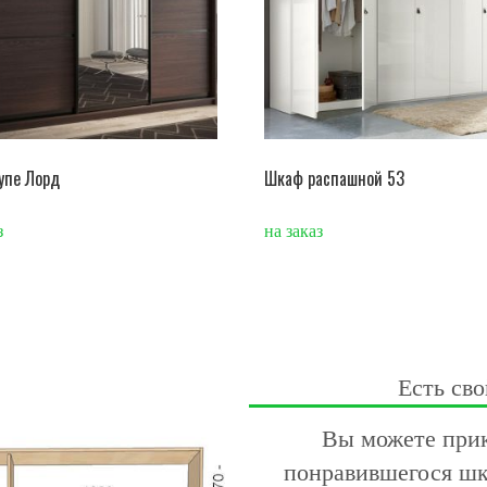
упе Лорд
Шкаф распашной 53
з
на заказ
Есть сво
Вы можете прик
понравившегося шк