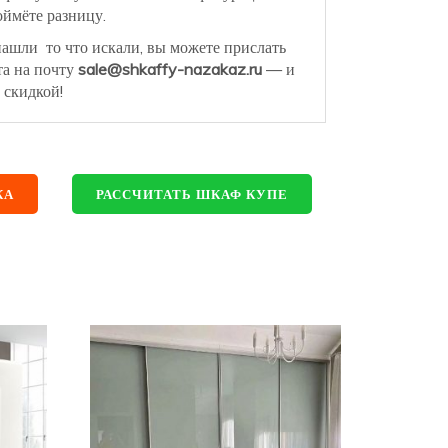
ймёте разницу.
нашли то что искали, вы можете прислать
та на почту
sale@shkaffy-nazakaz.ru
— и
 скидкой!
КА
РАССЧИТАТЬ ШКАФ КУПЕ