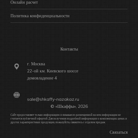
Онлайн расчет
Политика конфиденциальности
Контакты
г. Москва
22-ой км. Киевского шоссе
домовладение 4
sale@shkaffy-nazakaz.ru
© «Шкаффы», 2026
Сайт предоставляет только информацию и никакая из размещенной на нем информации не
считается публичной офертой. Для получения подробной информации о комплектации, ценах и
других характеристиках продукции, пожалуйста, свяжитесь с отделом продаж.
Связаться