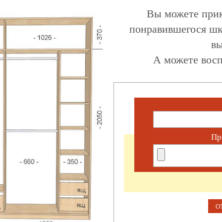
Вы можете прик
понравившегося шк
вы
А можете восп
Пр