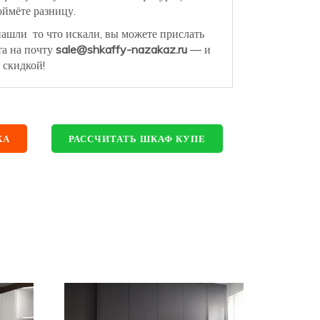
ймёте разницу.
нашли то что искали, вы можете прислать
та на почту
sale@shkaffy-nazakaz.ru
— и
 скидкой!
КА
РАССЧИТАТЬ ШКАФ КУПЕ