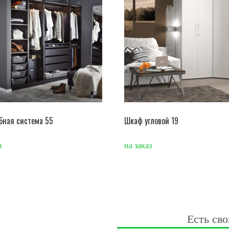
бная система 55
Шкаф угловой 19
з
на заказ
Есть сво