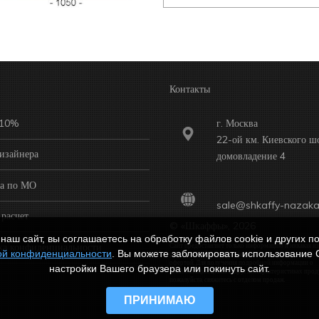
Контакты
 10%
г. Москва
22-ой км. Киевского ш
изайнера
домовладение 4
ка по МО
sale@shkaffy-nazaka
расчет
© «Шкаффы», 2026
наш сайт, вы соглашаетесь на обработку файлов cookie и других по
ка конфиденциальности
Сайт предоставляет только информацию и никакая из
ой конфиденциальности
. Вы можете заблокировать использование 
размещенной на нем информации не считается публ
офертой. Для получения подробной информации о
настройки Вашего браузера или покинуть сайт.
комплектации, ценах и других характеристиках прод
пожалуйста, свяжитесь с отделом продаж.
ПРИНИМАЮ