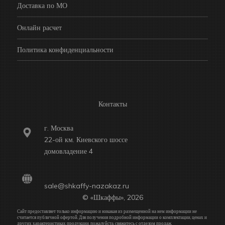
Доставка по МО
Онлайн расчет
Политика конфиденциальности
Контакты
г. Москва
22-ой км. Киевского шоссе
домовладение 4
sale@shkaffy-nazakaz.ru
© «Шкаффы», 2026
Сайт предоставляет только информацию и никакая из размещенной на нем информации не
считается публичной офертой. Для получения подробной информации о комплектации, ценах и
других характеристиках продукции, пожалуйста, свяжитесь с отделом продаж.