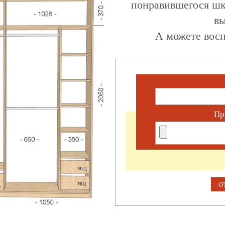
понравившегося шк
вы
А можете восп
Пр