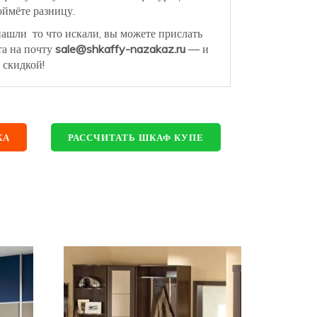
ймёте разницу.
нашли то что искали, вы можете прислать
та на почту
sale@shkaffy-nazakaz.ru
— и
 скидкой!
КА
РАССЧИТАТЬ ШКАФ КУПЕ