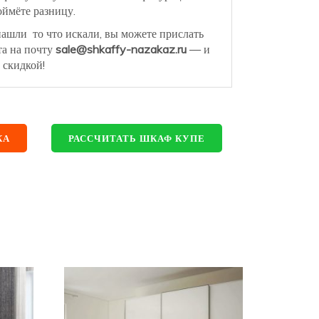
ймёте разницу.
нашли то что искали, вы можете прислать
та на почту
sale@shkaffy-nazakaz.ru
— и
 скидкой!
КА
РАССЧИТАТЬ ШКАФ КУПЕ