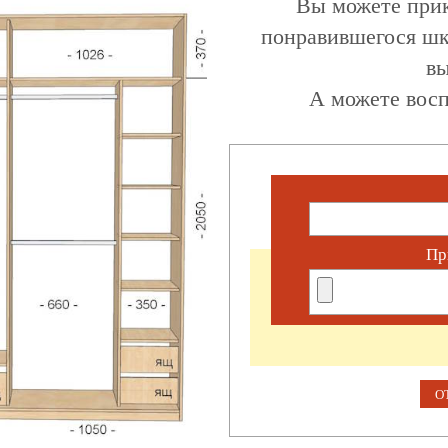
Вы можете прик
понравившегося шк
вы
А можете восп
Пр