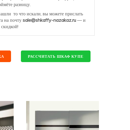
ймёте разницу.
нашли то что искали, вы можете прислать
та на почту
sale@shkaffy-nazakaz.ru
— и
 скидкой!
КА
РАССЧИТАТЬ ШКАФ КУПЕ