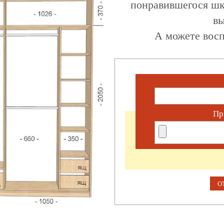
понравившегося шк
вы
А можете восп
Пр