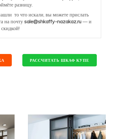
ймёте разницу.
нашли то что искали, вы можете прислать
та на почту
sale@shkaffy-nazakaz.ru
— и
 скидкой!
КА
РАССЧИТАТЬ ШКАФ КУПЕ