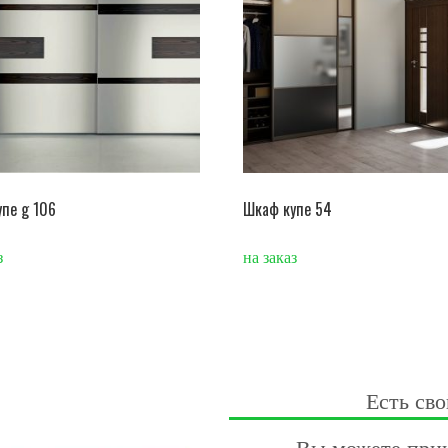
пе g 106
Шкаф купе 54
з
на заказ
Есть сво
Вы можете прик