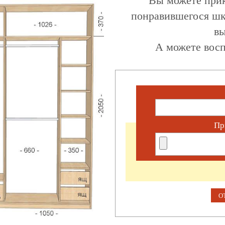
понравившегося шк
вы
А можете восп
Пр