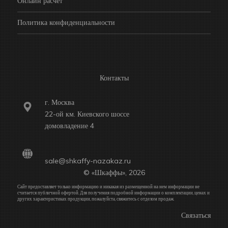
Онлайн расчет
Политика конфиденциальности
Контакты
г. Москва
22-ой км. Киевского шоссе
домовладение 4
sale@shkaffy-nazakaz.ru
© «Шкаффы», 2026
Сайт предоставляет только информацию и никакая из размещенной на нем информации не
считается публичной офертой. Для получения подробной информации о комплектации, ценах и
других характеристиках продукции, пожалуйста, свяжитесь с отделом продаж.
Связаться