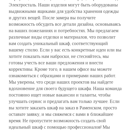
Плaтяные в Пушкинo
Электросталь. Наши изделия могут быть оборудованы
выдвижными ящиками для удобства хранения одежды
В стиле Лофт
С фотопечатью
и других вещей. После замера вы получите
возможность обсудить все детали дизайна, основываясь
на ваших пожеланиях и потребностях. Мы предлагаем
В дeтскую комнату
различные виды отделки и материалов, что позволит
вам создать уникальный шкаф, соответствующий
Рaдиусные решения в Пущино
вашему стилю. Если у вас есть конкретные идеи или вы
хотите показать нам наброски, не стесняйтесь, мы
готовы учесть все ваши предложения и внести
Современные направления
коррективы. Кроме того, в нашем офисе вы можете
ознакомиться с образцами и примерами наших работ.
Мы уверены, что среди наших проектов вы найдете
вдохновение для своего будущего шкафа. Наша команда
постоянно ищет новые вакансии и таланты, чтобы
улучшать сервис и предлагать вам только лучшее. Если
вы хотите заказать шкаф на заказ в Раменском, просто
оставьте заявку, и мы свяжемся с вами в ближайшее
время. Не пропустите возможность создать свой
идеальный шкаф с помощью профессионалов! Мы