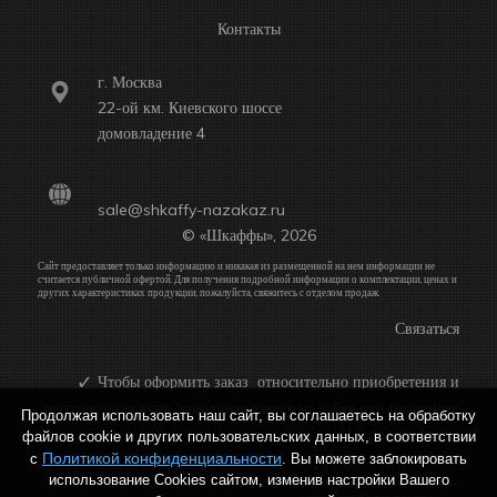
Контакты
г. Москва
22-ой км. Киевского шоссе
домовладение 4
sale@shkaffy-nazakaz.ru
© «Шкаффы», 2026
Сайт предоставляет только информацию и никакая из размещенной на нем информации не
считается публичной офертой. Для получения подробной информации о комплектации, ценах и
других характеристиках продукции, пожалуйста, свяжитесь с отделом продаж.
Связаться
Чтобы оформить заказ относительно приобретения и
изготовления купе, заполните заявку на сайте или позвоните
Продолжая использовать наш сайт, вы соглашаетесь на обработку
по телефону:
файлов cookie и других пользовательских данных, в соответствии
Политикой конфиденциальности
с
. Вы можете заблокировать
использование Cookies сайтом, изменив настройки Вашего