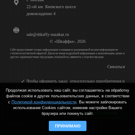
22-ой км. Киевского шоссе
домовладение 4
sale@shkaffy-nazakaz.ru
© «Шкаффы», 2026
Сайт предоставляет только информацию и никакая из размещенной на нем информации не
считается публичной офертой. Для получения подробной информации о комплектации, ценах и
других характеристиках продукции, пожалуйста, свяжитесь с отделом продаж.
Связаться
Чтобы оформить заказ относительно приобретения и
изготовления купе, заполните заявку на сайте или позвоните
Продолжая использовать наш сайт, вы соглашаетесь на обработку
по телефону:
файлов cookie и других пользовательских данных, в соответствии
Политикой конфиденциальности
с
. Вы можете заблокировать
использование Cookies сайтом, изменив настройки Вашего
ОБРАТНЫЙ ЗВОНОК
браузера или покинуть сайт.
ПРИНИМАЮ