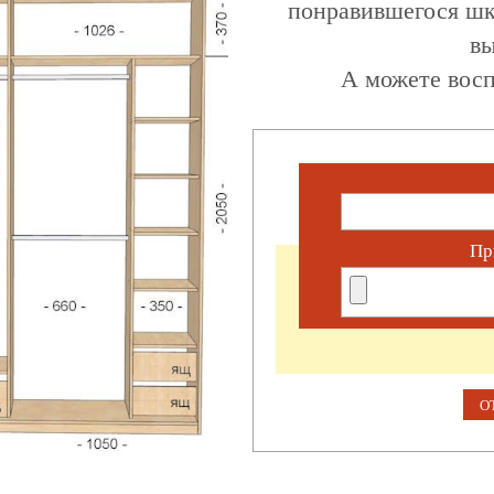
понравившегося шк
вы
А можете восп
Пр