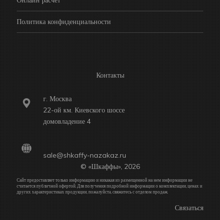
Онлайн расчет
Политика конфиденциальности
Контакты
г. Москва
22-ой км. Киевского шоссе
домовладение 4
sale@shkaffy-nazakaz.ru
© «Шкаффы», 2026
Сайт предоставляет только информацию и никакая из размещенной на нем информации не
считается публичной офертой. Для получения подробной информации о комплектации, ценах и
других характеристиках продукции, пожалуйста, свяжитесь с отделом продаж.
Связаться