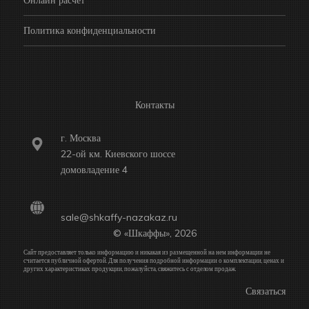
Онлайн расчет
Политика конфиденциальности
Контакты
г. Москва
22-ой км. Киевского шоссе
домовладение 4
sale@shkaffy-nazakaz.ru
© «Шкаффы», 2026
Сайт предоставляет только информацию и никакая из размещенной на нем информации не
считается публичной офертой. Для получения подробной информации о комплектации, ценах и
других характеристиках продукции, пожалуйста, свяжитесь с отделом продаж.
Связаться