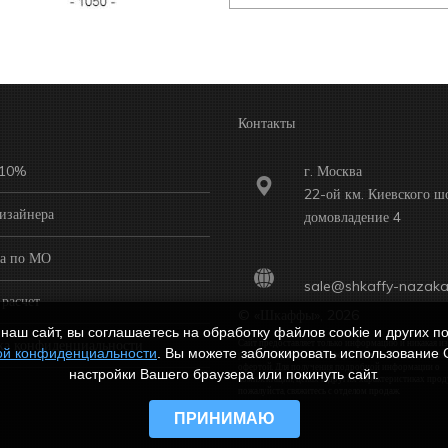
Контакты
 10%
г. Москва
22-ой км. Киевского ш
изайнера
домовладение 4
ка по МО
sale@shkaffy-nazaka
расчет
© «Шкаффы», 2026
наш сайт, вы соглашаетесь на обработку файлов cookie и других по
ка конфиденциальности
Сайт предоставляет только информацию и никакая из
ой конфиденциальности
. Вы можете заблокировать использование 
размещенной на нем информации не считается публ
офертой. Для получения подробной информации о
настройки Вашего браузера или покинуть сайт.
комплектации, ценах и других характеристиках прод
пожалуйста, свяжитесь с отделом продаж.
ПРИНИМАЮ