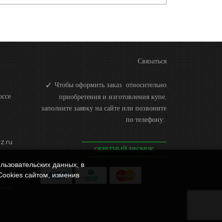
Связаться
Чтобы оформить заказ относительно
оссе
приобретения и изготовления купе,
заполните заявку на сайте или позвоните
по телефону:
z.ru
ОБРАТНЫЙ ЗВОНОК
льзовательских данных, в
Cookies сайтом, изменив
ичной
укции,