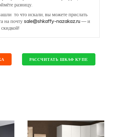
ймёте разницу.
нашли то что искали, вы можете прислать
та на почту
sale@shkaffy-nazakaz.ru
— и
 скидкой!
КА
РАССЧИТАТЬ ШКАФ КУПЕ