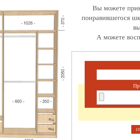
Вы можете прик
понравившегося шк
вы
А можете восп
Пр