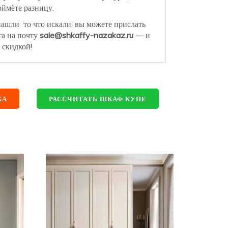
ймёте разницу.
нашли то что искали, вы можете прислать
та на почту
sale@shkaffy-nazakaz.ru
— и
 скидкой!
КА
РАССЧИТАТЬ ШКАФ КУПЕ