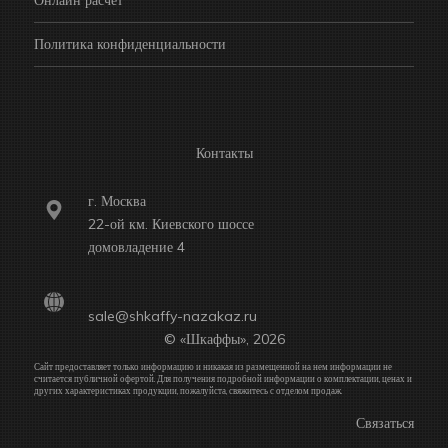
Онлайн расчет
Политика конфиденциальности
Контакты
г. Москва
22-ой км. Киевского шоссе
домовладение 4
sale@shkaffy-nazakaz.ru
© «Шкаффы», 2026
Сайт предоставляет только информацию и никакая из размещенной на нем информации не
считается публичной офертой. Для получения подробной информации о комплектации, ценах и
других характеристиках продукции, пожалуйста, свяжитесь с отделом продаж.
Связаться