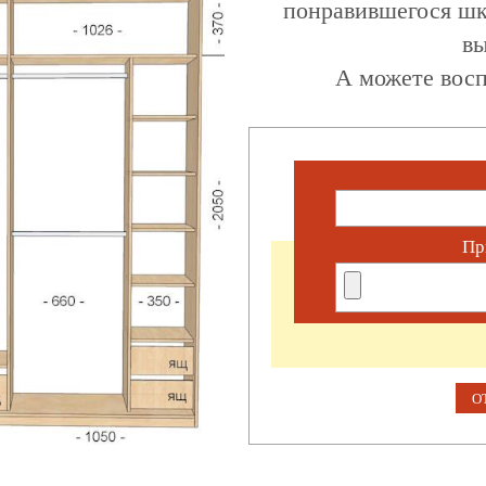
понравившегося шк
вы
А можете восп
Пр