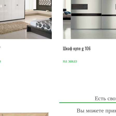
7
Шкаф купе g 106
з
на заказ
Есть сво
Вы можете прик