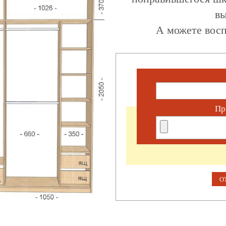
вы
А можете восп
Пр