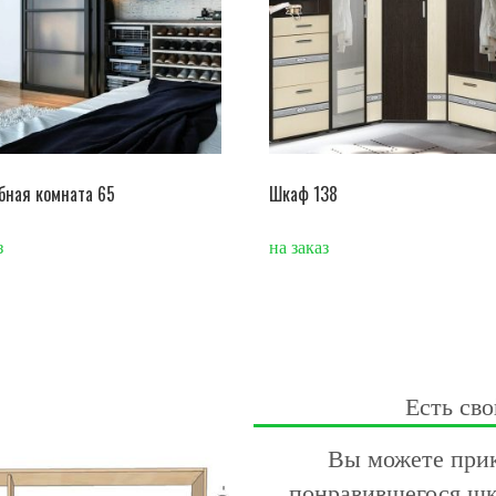
бная комната 65
Шкаф 138
з
на заказ
Есть сво
Вы можете прик
понравившегося шк