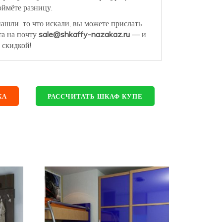
ймёте разницу.
нашли то что искали, вы можете прислать
та на почту
sale@shkaffy-nazakaz.ru
— и
 скидкой!
КА
РАССЧИТАТЬ ШКАФ КУПЕ