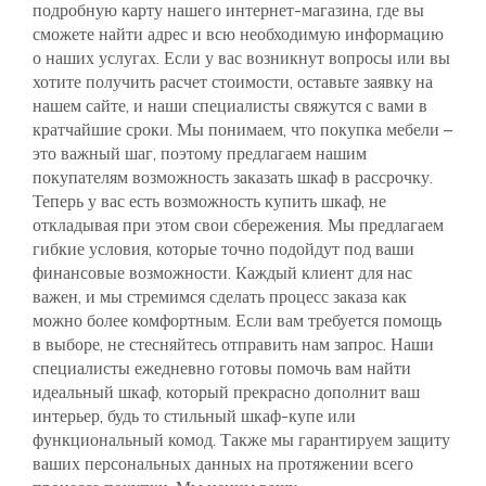
подробную карту нашего интернет-магазина, где вы
сможете найти адрес и всю необходимую информацию
Платяные шкафы купе
о наших услугах. Если у вас возникнут вопросы или вы
хотите получить расчет стоимости, оставьте заявку на
Онлайн расчет
нашем сайте, и наши специалисты свяжутся с вами в
кратчайшие сроки. Мы понимаем, что покупка мебели –
это важный шаг, поэтому предлагаем нашим
Лофтовый стиль
покупателям возможность заказать шкаф в рассрочку.
Теперь у вас есть возможность купить шкаф, не
Шкафы купе с фотопечатью
откладывая при этом свои сбережения. Мы предлагаем
гибкие условия, которые точно подойдут под ваши
финансовые возможности. Каждый клиент для нас
Шкафы до потолка
важен, и мы стремимся сделать процесс заказа как
можно более комфортным. Если вам требуется помощь
С дизайном 2020
в выборе, не стесняйтесь отправить нам запрос. Наши
специалисты ежедневно готовы помочь вам найти
идеальный шкаф, который прекрасно дополнит ваш
интерьер, будь то стильный шкаф-купе или
функциональный комод. Также мы гарантируем защиту
ваших персональных данных на протяжении всего