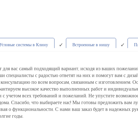
Угловые системы в Клину
Встроенные в нишу
П
т
С фотопечатью
В детскую
Радиусн
для вас самый подходящий вариант, исходя из ваших пожеланий 
ши специалисты с радостью ответят на них и помогут вам с диз
консультацию по всем вопросам, связанным с изготовлением. Ост
арантируем высокое качество выполненных работ и индивидуаль
н с учетом всех требований и пожеланий. Не упустите возможно
ома. Спасибо, что выбираете нас! Мы готовы предложить вам лу
вая о функциональности. С нами ваш заказ будет в надежных рук
лгие годы.