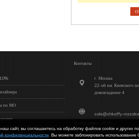
Контакты
 10%
г. Москва
22-ой км. Киевского ш
изайнера
домовладение 4
ка по МО
sale@shkaffy-nazaka
расчет
© «Шкаффы», 2026
наш сайт, вы соглашаетесь на обработку файлов cookie и других по
ка конфиденциальности
Сайт предоставляет только информацию и никакая из
ой конфиденциальности
. Вы можете заблокировать использование 
размещенной на нем информации не считается публ
офертой. Для получения подробной информации о