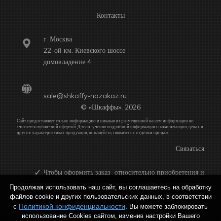
Контакты
г. Москва
22-ой км. Киевского шоссе
домовладение 4
sale@shkaffy-nazakaz.ru
© «Шкаффы», 2026
Сайт предоставляет только информацию и никакая из размещенной на нем информации не
считается публичной офертой. Для получения подробной информации о комплектации, ценах и
других характеристиках продукции, пожалуйста, свяжитесь с отделом продаж.
Связаться
Чтобы оформить заказ относительно приобретения и
изготовления купе, заполните заявку на сайте или позвоните
Продолжая использовать наш сайт, вы соглашаетесь на обработку
по телефону:
файлов cookie и других пользовательских данных, в соответствии
Политикой конфиденциальности
с
. Вы можете заблокировать
использование Cookies сайтом, изменив настройки Вашего