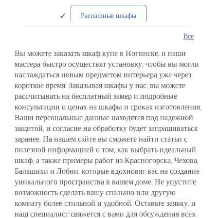
Распашные шкафы
Все
Угловые cистемы
Вы можете заказать шкаф купе в Ногинске, и наши
мастера быстро осуществят установку, чтобы вы могли
Встроенные в нишу
наслаждаться новым предметом интерьера уже через
короткое время. Заказывая шкафы у нас, вы можете
Плaтяные
В стиле Лофт
рассчитывать на бесплатный замер и подробные
консультации о ценах на шкафы и сроках изготовления.
Ваши персональные данные находятся под надежной
С фотопечатью
защитой, и согласие на обработку будет запрашиваться
заранее. На нашем сайте вы сможете найти статьи с
В детскую комнату
полезной информацией о том, как выбрать идеальный
шкаф, а также примеры работ из Красногорска, Чехова,
Балашихи и Лобни, которые вдохновят вас на создание
Рaдиусные решения
уникального пространства в вашем доме. Не упустите
возможность сделать вашу спальню или другую
Современные направления
комнату более стильной и удобной. Оставьте заявку, и
наш специалист свяжется с вами для обсуждения всех