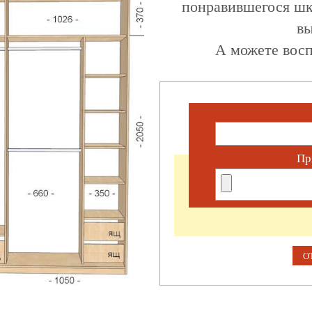
понравившегося шк
вы
А можете восп
Пр