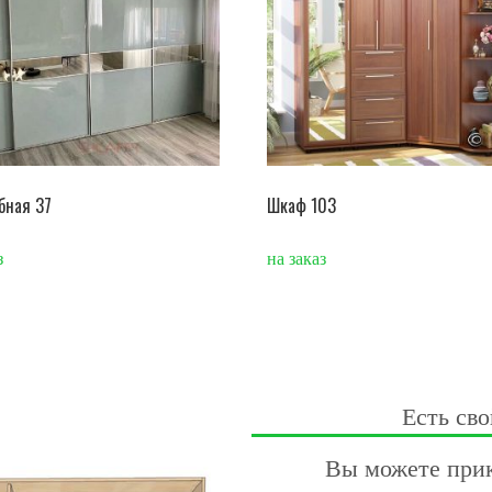
бная 37
Шкаф 103
з
на заказ
Есть сво
Вы можете прик