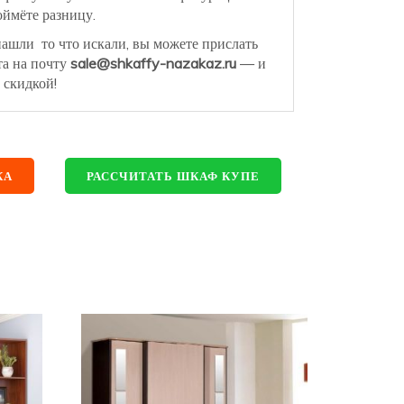
ймёте разницу.
нашли то что искали, вы можете прислать
та на почту
sale@shkaffy-nazakaz.ru
— и
 скидкой!
КА
РАССЧИТАТЬ ШКАФ КУПЕ