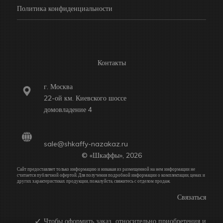
Политика конфиденциальности
Контакты
г. Москва
22-ой км. Киевского шоссе
домовладение 4
sale@shkaffy-nazakaz.ru
© «Шкаффы», 2026
Сайт предоставляет только информацию и никакая из размещенной на нем информации не
считается публичной офертой. Для получения подробной информации о комплектации, ценах и
других характеристиках продукции, пожалуйста, свяжитесь с отделом продаж.
Связаться
Чтобы оформить заказ относительно приобретения и