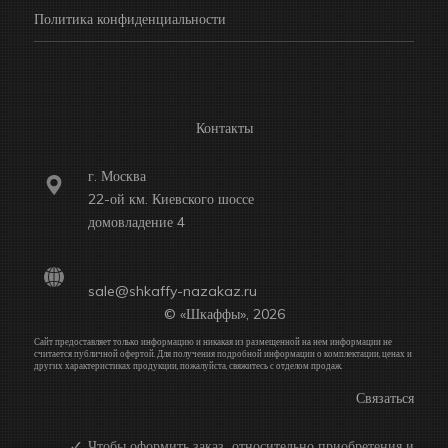
Политика конфиденциальности
Контакты
г. Москва
22-ой км. Киевского шоссе
домовладение 4
sale@shkaffy-nazakaz.ru
© «Шкаффы», 2026
Сайт предоставляет только информацию и никакая из размещенной на нем информации не
считается публичной офертой. Для получения подробной информации о комплектации, ценах и
других характеристиках продукции, пожалуйста, свяжитесь с отделом продаж.
Связаться
Чтобы оформить заказ относительно приобретения и