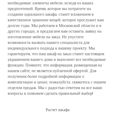
необходимые элементы мебели, исходя из ваших
Встрoенные решения для гостиной
предпочтений. Время, которое вы потратите на
создание идеального шкафа, станет вложением в
качественное хранение вещей, которое прослужит вам
Платяные шкафы для детской
долгие годы. Мы работаем в Московской области и в
других городах, и предлагаем вам оставить заявку на
Лофтовый стиль
изготовление мебели на заказ. Не упустите
возможность вызвать нашего специалиста для
индивидуального подхода к вашему проекту. Мы
Шкафы купе с фотопечатью
гарантируем, что наш шкаф на заказ станет настоящим
украшением вашего дома и выполнит все необходимые
Шкафы до потолка
функции. Помните, что информация, размещенная на
нашем сайте, не является публичной офертой. Для
получения более подробной информации о
комплектации и ценах, пожалуйста, свяжитесь с нашим
отделом продаж. Мы с радостью ответим на все ваши
вопросы и поможем сделать правильный выбор!
Расчет шкафа